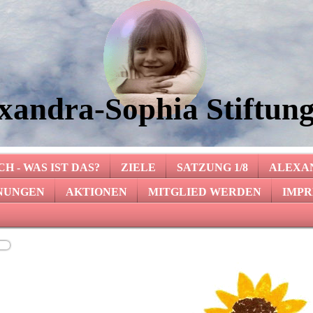
xandra-Sophia Stiftung
H - WAS IST DAS?
ZIELE
SATZUNG 1/8
ALEXA
NUNGEN
AKTIONEN
MITGLIED WERDEN
IMPR