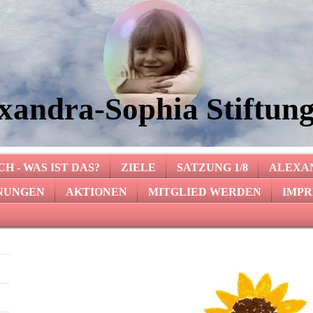
xandra-Sophia Stiftung
H - WAS IST DAS?
ZIELE
SATZUNG 1/8
ALEXA
NUNGEN
AKTIONEN
MITGLIED WERDEN
IMPR