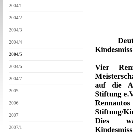
2004/1
2004/2
2004/3
Deutsche 
2004/4
Kindesmis
2004/5
Vier Ren
2004/6
Meistersch
2004/7
auf die A
2005
Stiftung e
Rennauto
2006
Stiftung/Ki
2007
Dies w
2007/1
Kindes