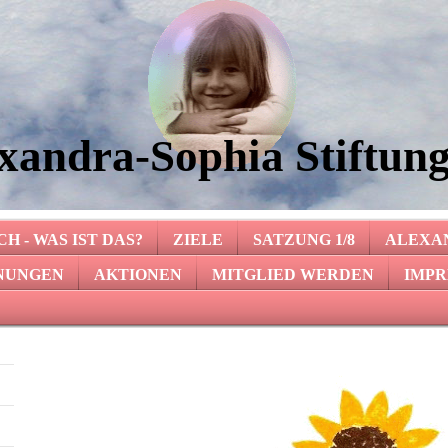
xandra-Sophia Stiftung
H - WAS IST DAS?
ZIELE
SATZUNG 1/8
ALEXA
NUNGEN
AKTIONEN
MITGLIED WERDEN
IMPR