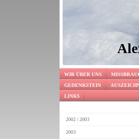
Ale
WIR ÜBER UNS
MISSBRAUC
GEDENKSTEIN
AUSZEICH
LINKS
2002 / 2003
2003